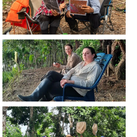
ALEXIS BAÚLES.
Especialista en Teledetección y Sistemas de Información
Geográfica. Docente e Investigador del Centro de
Investigaciones Hidráulicas e Hidrológicas, Universidad
Tecnológica de Panamá.
ELEONORA CAROL.
Especialista en Geohidrología de humedales.
Universidad de la Plata/CONICET, Argentina.
MARÍA DEL PILAR ÁLVAREZ.
Especialista en Geohidrología. Instituto Patagónico para
el Estudio de Ecosistemas Continentales/CONICET,
Argentina.
HUMBERTO GARCÉS.
Especialista en Ictiofauna. Profesor Regular Titular e
Investigador de la Escuela de Biología, Universidad de