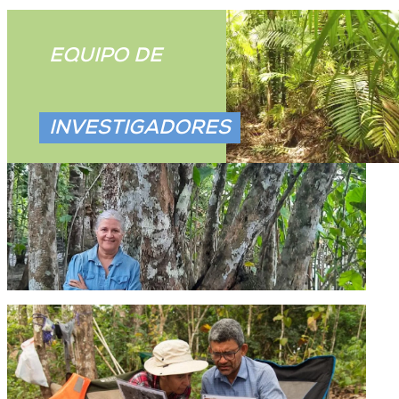
EQUIPO DE
INVESTIGADORES
INDRA CANDANEDO
Investigadora principal, especialista en Biología de la
Conservación. Docente e Investigadora de la
Universidad Tecnológica de Panamá, Centro Regional de
Panamá Oeste.
ALICIA IBÁÑEZ.
Especialista en Botánica y vegetación. Miembro del
Centro de Estudios y Acción Social Panameño (CEASPA).