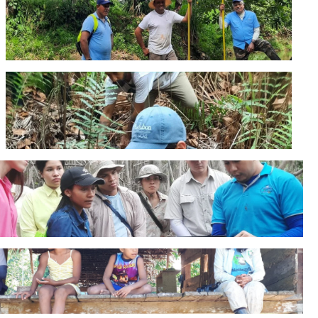
Panamá.
SAMUEL VALDÉS
Licenciado en Biología. Director de Ictios Panamá.
JORGE HOYOS-SANTILLÁN.
Especialista en dinámica del carbono en turberas.
Universidad de Magallanes, Chile.
MANUEL ARCIA
Docente e Investigador de la Universidad Tecnológica de
Panamá, Centro Regional de Panamá Oeste.
KARLA APARICIO
Directora Ejecutiva de la Fundación Naturaleza y Ciencia 507.