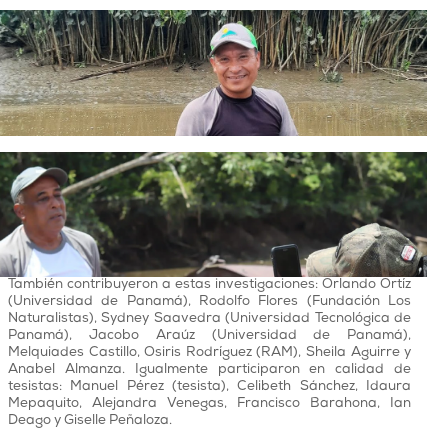
HAYRO CUNAMPIO TÓCAMO
Licenciado en Administración de Empresas. Presidente de
Raíces Ambientales de Matusagaratí (RAM) y miembro de la
Asociación de Profesionales de Darién (APRODISO).
HERMEL LÓPEZ
Licenciado en Economía con maestría en Economía agrícola.
Presidente de la Alianza por un Mejor Darién y de la
Asociación de Profesionales de Darién (APRODISO).
También contribuyeron a estas investigaciones: Orlando Ortíz
(Universidad de Panamá), Rodolfo Flores (Fundación Los
Naturalistas), Sydney Saavedra (Universidad Tecnológica de
Panamá), Jacobo Araúz (Universidad de Panamá),
Melquiades Castillo, Osiris Rodríguez (RAM), Sheila Aguirre y
Anabel Almanza. Igualmente participaron en calidad de
tesistas: Manuel Pérez (tesista), Celibeth Sánchez, Idaura
Mepaquito, Alejandra Venegas, Francisco Barahona, Ian
Deago y Giselle Peñaloza.