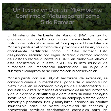
Un Tesoro en Darién: MiAmbiente
Confirma a Matusagaratí como
Sitio Ramsar
El Ministerio de Ambiente de Panamá (MiAmbiente) ha
anunciado con orgullo una noticia trascendental para el
patrimonio natural del país: el Complejo de Humedales de
Matusagaratí, en el corazón de la provincia de Darién, ha sido
oficialmente certificado como un Sitio Ramsar. Esta
designación, recibida por Digna Barsallo, directora nacional
de Costas y Mares, durante la COP15 en Zimbabwe, eleva a
este ecosistema al puesto 2,566 en la lista mundial de
humedales de importancia internacional, un logro que
subraya el compromiso de Panamá con la conservación.
Matusagaratí, con sus 64,750 hectáreas de extensión, se
consolida como el humedal más grande de la nación y una
pieza clave en el corredor biológico de Centroamérica. Su
inclusión en la red Ramsar es el resultado de un arduo trabajo
y de la evidencia científica que demuestra su valor ecológico
incalculable. Este ecosistema es un complejo sistema donde
convergen pantanos, ríos y manglares, creando un hábitat
insustituible para una vasta diversidad de especies y
proveyendo servicios ecosistémicos esenciales para las