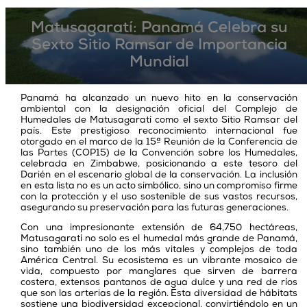
Matusagaratí: Panamá Celebra su
Sexto Sitio Ramsar de Importancia
Mundial
Panamá ha alcanzado un nuevo hito en la conservación
ambiental con la designación oficial del Complejo de
Humedales de Matusagaratí como el sexto Sitio Ramsar del
país. Este prestigioso reconocimiento internacional fue
otorgado en el marco de la 15ª Reunión de la Conferencia de
las Partes (COP15) de la Convención sobre los Humedales,
celebrada en Zimbabwe, posicionando a este tesoro del
Darién en el escenario global de la conservación. La inclusión
en esta lista no es un acto simbólico, sino un compromiso firme
con la protección y el uso sostenible de sus vastos recursos,
asegurando su preservación para las futuras generaciones.
Con una impresionante extensión de 64,750 hectáreas,
Matusagaratí no solo es el humedal más grande de Panamá,
sino también uno de los más vitales y complejos de toda
América Central. Su ecosistema es un vibrante mosaico de
vida, compuesto por manglares que sirven de barrera
costera, extensos pantanos de agua dulce y una red de ríos
que son las arterias de la región. Esta diversidad de hábitats
sostiene una biodiversidad excepcional, convirtiéndolo en un