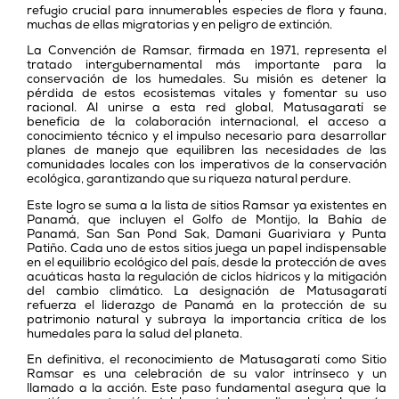
refugio crucial para innumerables especies de flora y fauna,
muchas de ellas migratorias y en peligro de extinción.
La Convención de Ramsar, firmada en 1971, representa el
tratado intergubernamental más importante para la
conservación de los humedales. Su misión es detener la
pérdida de estos ecosistemas vitales y fomentar su uso
racional. Al unirse a esta red global, Matusagaratí se
beneficia de la colaboración internacional, el acceso a
conocimiento técnico y el impulso necesario para desarrollar
planes de manejo que equilibren las necesidades de las
comunidades locales con los imperativos de la conservación
ecológica, garantizando que su riqueza natural perdure.
Este logro se suma a la lista de sitios Ramsar ya existentes en
Panamá, que incluyen el Golfo de Montijo, la Bahía de
Panamá, San San Pond Sak, Damani Guariviara y Punta
Patiño. Cada uno de estos sitios juega un papel indispensable
en el equilibrio ecológico del país, desde la protección de aves
acuáticas hasta la regulación de ciclos hídricos y la mitigación
del cambio climático. La designación de Matusagaratí
refuerza el liderazgo de Panamá en la protección de su
patrimonio natural y subraya la importancia crítica de los
humedales para la salud del planeta.
En definitiva, el reconocimiento de Matusagaratí como Sitio
Ramsar es una celebración de su valor intrínseco y un
llamado a la acción. Este paso fundamental asegura que la